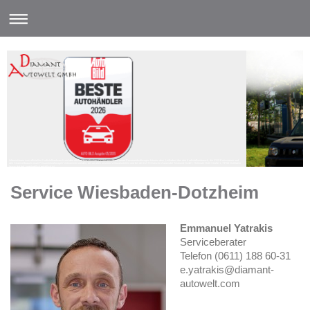
Informationen zum offiziellen Kraftstoffverbrauch und den offiziell spezifischen CO2-Emissionen neuer Personenkraftwagen können dem „Leitfaden über den Kraftstoffverbrauch, die CO2-Emissionen und
den Stromverbrauch neuer Personenkraftwagen“ entnommen werden, der an allen unseren Verkaufsstellen und bei der DAT Deutsche Automobil Treuhand GmbH, Hellmuth-Hirth-Straße 1, 73760 Ostfildern
(www.dat.de), unentgeltlich erhältlich ist.
Service Wiesbaden-Dotzheim
Emmanuel Yatrakis
Serviceberater
Telefon (0611) 188 60-31
e.yatrakis@diamant-
autowelt.com