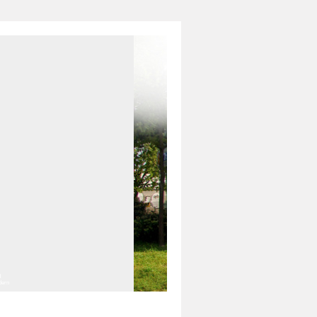
d
ldern