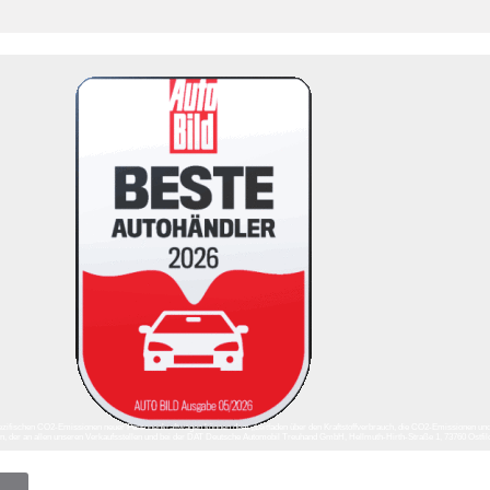
ll spezifischen CO2-Emissionen neuer Personenkraftwagen können dem „Leitfaden über den Kraftstoffverbrauch, die CO2-Emissionen un
der an allen unseren Verkaufsstellen und bei der DAT Deutsche Automobil Treuhand GmbH, Hellmuth-Hirth-Straße 1, 73760 Ostfi