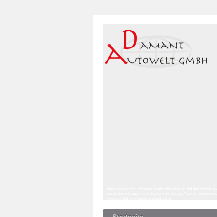
Informationen zum offiziellen Kraftstoffverbrauch und den offizie
den Stromverbrauch neuer Personenkraftwagen“ entnommen werden, 
(www.dat.de), unentgeltlich erhältlich ist.
Startseite