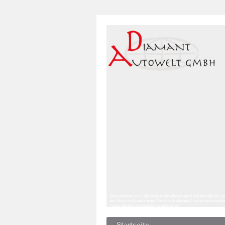
Informationen zum offiziellen Kraftstoffverbrauch und den offizie
den Stromverbrauch neuer Personenkraftwagen“ entnommen werden, 
(www.dat.de), unentgeltlich erhältlich ist.
Startseite