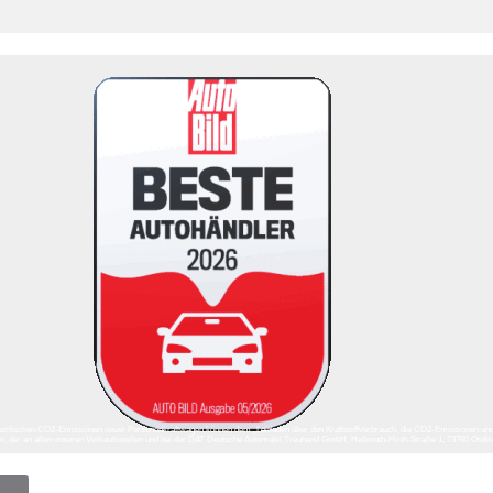
ll spezifischen CO2-Emissionen neuer Personenkraftwagen können dem „Leitfaden über den Kraftstoffverbrauch, die CO2-Emissionen un
der an allen unseren Verkaufsstellen und bei der DAT Deutsche Automobil Treuhand GmbH, Hellmuth-Hirth-Straße 1, 73760 Ostfi