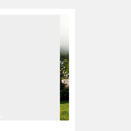
d
ldern