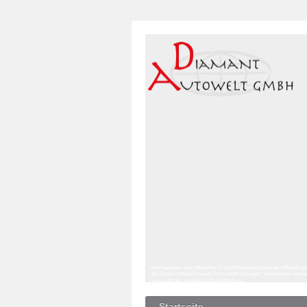
Informationen zum offiziellen Kraftstoffverbrauch und den offizie
den Stromverbrauch neuer Personenkraftwagen“ entnommen werden, 
(www.dat.de), unentgeltlich erhältlich ist.
Startseite