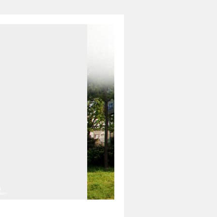
d
ldern