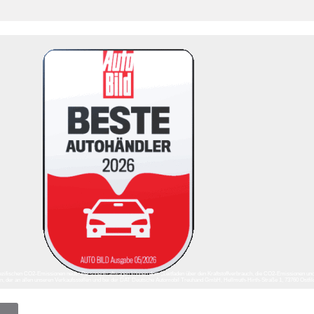
ll spezifischen CO2-Emissionen neuer Personenkraftwagen können dem „Leitfaden über den Kraftstoffverbrauch, die CO2-Emissionen un
der an allen unseren Verkaufsstellen und bei der DAT Deutsche Automobil Treuhand GmbH, Hellmuth-Hirth-Straße 1, 73760 Ostfi